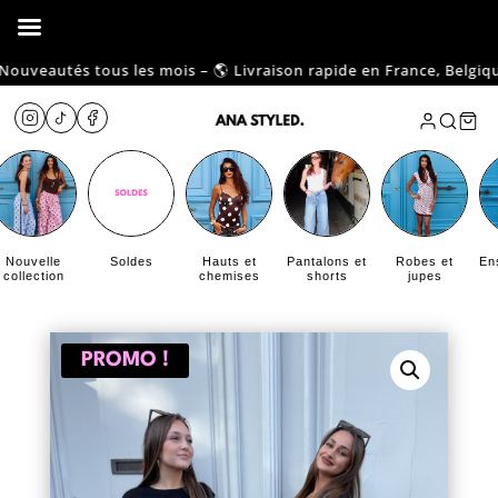
uveautés tous les mois – 🌎 Livraison rapide en France, Belgique et
Nouvelle
Soldes
Hauts et
Pantalons et
Robes et
En
collection
chemises
shorts
jupes
PROMO !