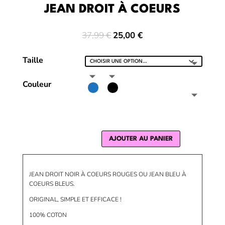
JEAN DROIT À COEURS
Le
Le
37,99
€
25,00
€
prix
prix
initial
actuel
Taille
était :
est :
37,99 €.
25,00 €.
Couleur
AJOUTER AU PANIER
JEAN DROIT NOIR À COEURS ROUGES OU JEAN BLEU À
COEURS BLEUS.
ORIGINAL, SIMPLE ET EFFICACE !
100% COTON