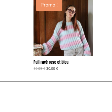
Promo !
Pull rayé rose et bleu
Le
Le
39,95
€
30,00
€
prix
prix
initial
actuel
était :
est :
39,95 €.
30,00 €.