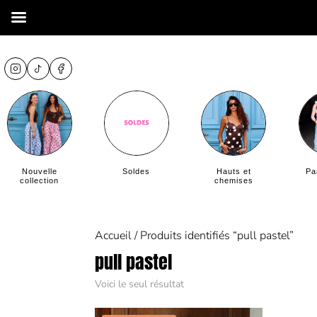
Nouvelle
Soldes
Hauts et
Pa
collection
chemises
Accueil
/ Produits identifiés “pull pastel”
pull pastel
Voici le seul résultat