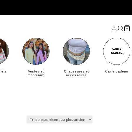
🌟 Nouveautés tous les mois – 🌎 Livraison rapid
ilets
Vestes et
Chaussures et
Carte cadeau
manteaux
accessoires