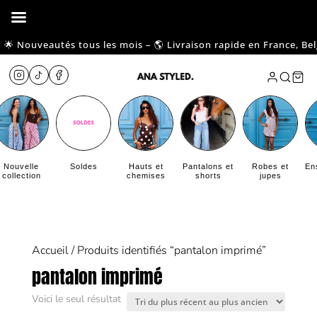
🌟 Nouveautés tous les mois – 🌎 Livraison rapide en France, Belgiq
Nouvelle
Soldes
Hauts et
Pantalons et
Robes et
En
collection
chemises
shorts
jupes
Accueil
/ Produits identifiés “pantalon imprimé”
pantalon imprimé
Voici le seul résultat