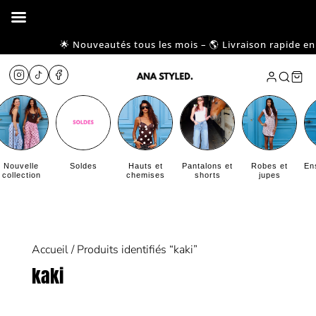
🌟 Nouveautés tous les mois – 🌎 Livraison rapide en F
Nouvelle
Soldes
Hauts et
Pantalons et
Robes et
En
collection
chemises
shorts
jupes
Accueil
/ Produits identifiés “kaki”
kaki
Aucun produit ne correspond à votre