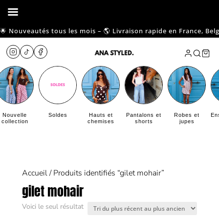
 Nouveautés tous les mois – 🌎 Livraison rapide en France, Belgiqu
Nouvelle
Soldes
Hauts et
Pantalons et
Robes et
En
collection
chemises
shorts
jupes
Accueil
/ Produits identifiés “gilet mohair”
gilet mohair
Voici le seul résultat