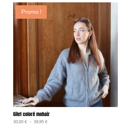
Promo !
Gilet coloré mohair
Plage
30,00
€
–
39,95
€
de