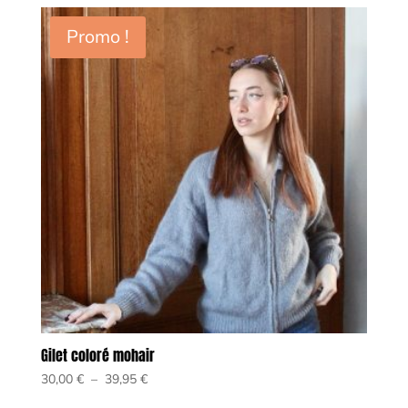
Promo !
Gilet coloré mohair
Plage
30,00
€
–
39,95
€
de