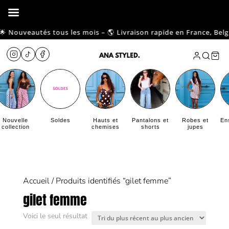
 Nouveautés tous les mois – 🌎 Livraison rapide en France, Belgiqu
Nouvelle
Soldes
Hauts et
Pantalons et
Robes et
En
collection
chemises
shorts
jupes
Accueil
/ Produits identifiés “gilet femme”
gilet femme
Voici le seul résultat