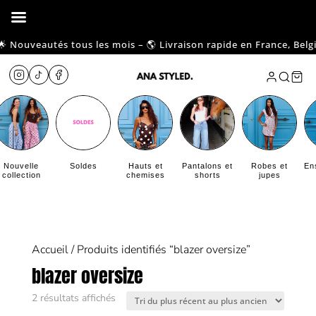
 Nouveautés tous les mois – 🌎 Livraison rapide en France, Belgique
Nouvelle
Soldes
Hauts et
Pantalons et
Robes et
En
collection
chemises
shorts
jupes
Accueil
/ Produits identifiés “blazer oversize”
blazer oversize
Trié
2 résultats affichés
du