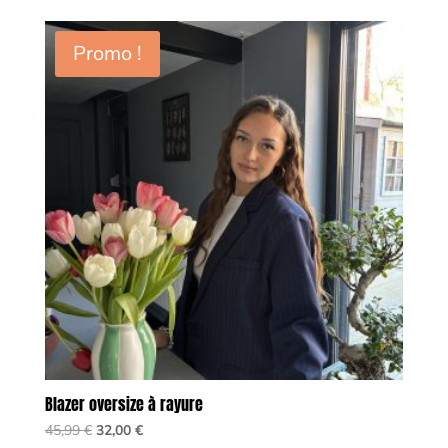
Promo !
Blazer oversize à rayure
Le
Le
45,99
€
32,00
€