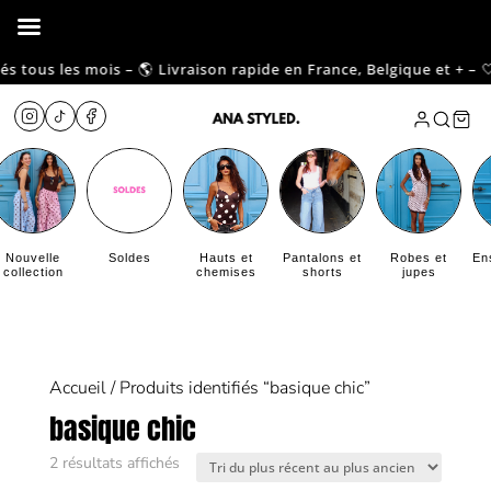
tous les mois – 🌎 Livraison rapide en France, Belgique et + – 🤍 R
Nouvelle
Soldes
Hauts et
Pantalons et
Robes et
En
collection
chemises
shorts
jupes
Accueil
/ Produits identifiés “basique chic”
basique chic
Trié
2 résultats affichés
du